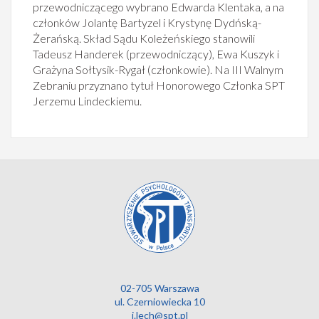
przewodniczącego wybrano Edwarda Klentaka, a na
członków Jolantę Bartyzel i Krystynę Dydńską-
Żerańską. Skład Sądu Koleżeńskiego stanowili
Tadeusz Handerek (przewodniczący), Ewa Kuszyk i
Grażyna Sołtysik-Rygał (członkowie). Na III Walnym
Zebraniu przyznano tytuł Honorowego Członka SPT
Jerzemu Lindeckiemu.
02-705 Warszawa
ul. Czerniowiecka 10
j.lech@spt.pl